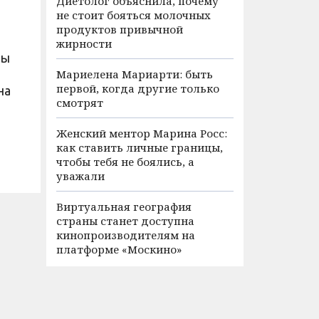
Диетолог объяснила, почему
не стоит бояться молочных
продуктов привычной
жирности
ды
а
Мариелена Мариарти: быть
первой, когда другие только
на
смотрят
Женский ментор Марина Росс:
как ставить личные границы,
чтобы тебя не боялись, а
уважали
Виртуальная география
страны станет доступна
кинопроизводителям на
платформе «Москино»