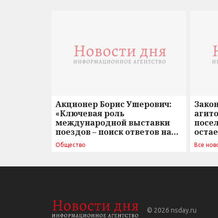
Акционер Борис Ушерович:
Зако
«Ключевая роль
агито
международной выставки
посе
поездов – поиск ответов на
оста
вызовы времени»
Общество
Все нов
© 2026
nsday.ru