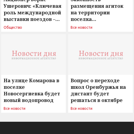
Ушерович: «Ключевая
размещения агиток
роль международной
на территории
выставки поездов –
поселка
поиск ответов на
Новосергиевка
Общество
Все новости
вызовы времени»
остается под
сомнением
На улице Комарова в
Вопрос о переходе
поселке
школ Оренбуржья на
Новосергиевка будет
дистант будет
новый водопровод
решаться в октябре
Все новости
Все новости