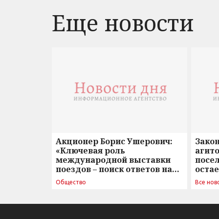
Еще новости
Акционер Борис Ушерович:
Зако
«Ключевая роль
агито
международной выставки
посе
поездов – поиск ответов на
оста
вызовы времени»
Общество
Все нов