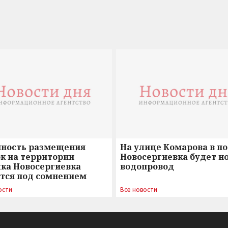
нность размещения
На улице Комарова в п
к на территории
Новосергиевка будет н
лка Новосергиевка
водопровод
ется под сомнением
ости
Все новости