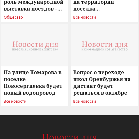
роль международной
на территории
выставки поездов –
поселка
поиск ответов на
Новосергиевка
Общество
Все новости
вызовы времени»
остается под
сомнением
На улице Комарова в
Вопрос о переходе
поселке
школ Оренбуржья на
Новосергиевка будет
дистант будет
новый водопровод
решаться в октябре
Все новости
Все новости