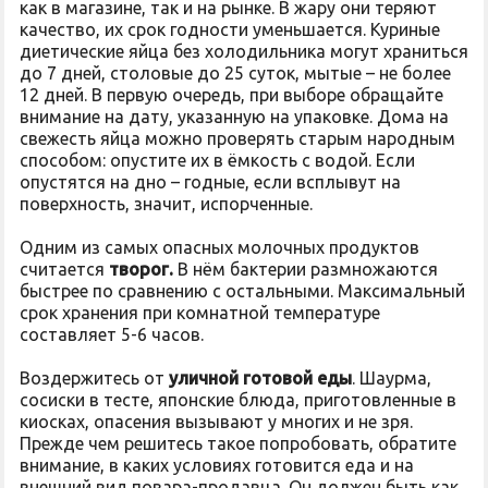
как в магазине, так и на рынке. В жару они теряют
качество, их срок годности уменьшается. Куриные
диетические яйца без холодильника могут храниться
до 7 дней, столовые до 25 суток, мытые – не более
12 дней. В первую очередь, при выборе обращайте
внимание на дату, указанную на упаковке. Дома на
свежесть яйца можно проверять старым народным
способом: опустите их в ёмкость с водой. Если
опустятся на дно – годные, если всплывут на
поверхность, значит, испорченные.
Одним из самых опасных молочных продуктов
считается
творог.
В нём бактерии размножаются
быстрее по сравнению с остальными. Максимальный
срок хранения при комнатной температуре
составляет 5-6 часов.
Воздержитесь от
уличной готовой еды
. Шаурма,
сосиски в тесте, японские блюда, приготовленные в
киосках, опасения вызывают у многих и не зря.
Прежде чем решитесь такое попробовать, обратите
внимание, в каких условиях готовится еда и на
внешний вид повара-продавца. Он должен быть как