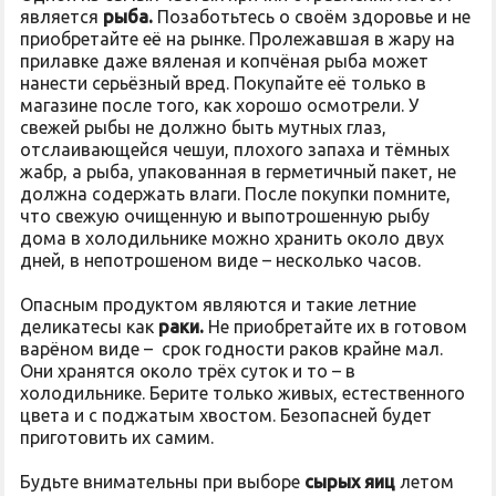
является
рыба.
Позаботьтесь о своём здоровье и не
приобретайте её на рынке. Пролежавшая в жару на
прилавке даже вяленая и копчёная рыба может
нанести серьёзный вред. Покупайте её только в
магазине после того, как хорошо осмотрели. У
свежей рыбы не должно быть мутных глаз,
отслаивающейся чешуи, плохого запаха и тёмных
жабр, а рыба, упакованная в герметичный пакет, не
должна содержать влаги. После покупки помните,
что свежую очищенную и выпотрошенную рыбу
дома в холодильнике можно хранить около двух
дней, в непотрошеном виде – несколько часов.
Опасным продуктом являются и такие летние
деликатесы как
раки.
Не приобретайте их в готовом
варёном виде – срок годности раков крайне мал.
Они хранятся около трёх суток и то – в
холодильнике. Берите только живых, естественного
цвета и с поджатым хвостом. Безопасней будет
приготовить их самим.
Будьте внимательны при выборе
сырых яиц
летом