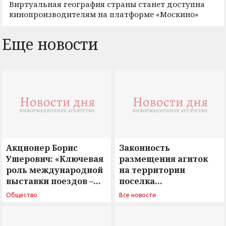
Виртуальная география страны станет доступна
кинопроизводителям на платформе «Москино»
Еще новости
Акционер Борис
Законность
Ушерович: «Ключевая
размещения агиток
роль международной
на территории
выставки поездов –
поселка
поиск ответов на
Новосергиевка
Общество
Все новости
вызовы времени»
остается под
сомнением