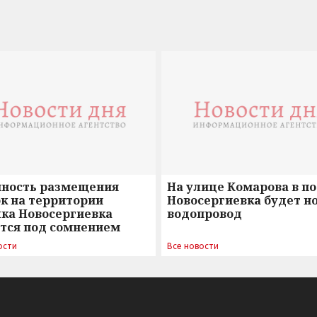
нность размещения
На улице Комарова в п
к на территории
Новосергиевка будет н
лка Новосергиевка
водопровод
ется под сомнением
ости
Все новости