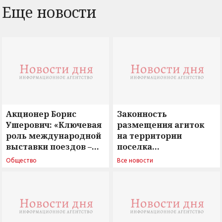
Еще новости
Акционер Борис
Законность
Ушерович: «Ключевая
размещения агиток
роль международной
на территории
выставки поездов –
поселка
поиск ответов на
Новосергиевка
Общество
Все новости
вызовы времени»
остается под
сомнением