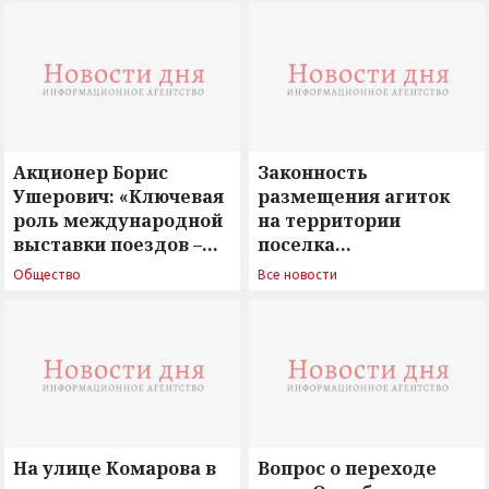
Акционер Борис
Законность
Ушерович: «Ключевая
размещения агиток
роль международной
на территории
выставки поездов –
поселка
поиск ответов на
Новосергиевка
Общество
Все новости
вызовы времени»
остается под
сомнением
На улице Комарова в
Вопрос о переходе