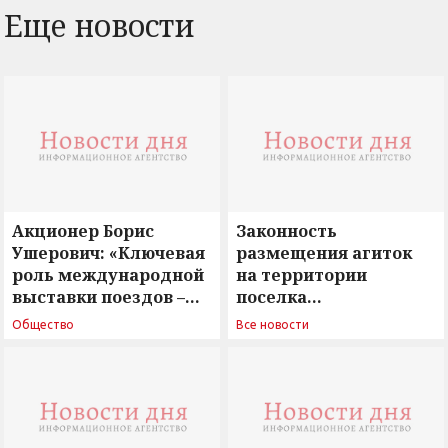
Еще новости
Акционер Борис
Законность
Ушерович: «Ключевая
размещения агиток
роль международной
на территории
выставки поездов –
поселка
поиск ответов на
Новосергиевка
Общество
Все новости
вызовы времени»
остается под
сомнением