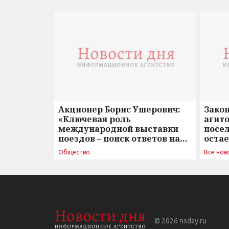
Акционер Борис Ушерович:
Зако
«Ключевая роль
агито
международной выставки
посе
поездов – поиск ответов на
оста
вызовы времени»
Общество
Все нов
© 2026
nsday.ru