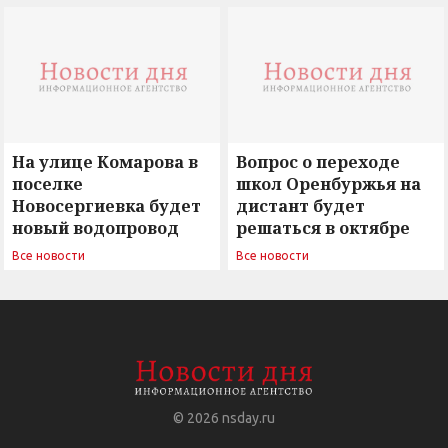
вызовы времени»
остается под
сомнением
На улице Комарова в
Вопрос о переходе
поселке
школ Оренбуржья на
Новосергиевка будет
дистант будет
новый водопровод
решаться в октябре
Все новости
Все новости
© 2026
nsday.ru