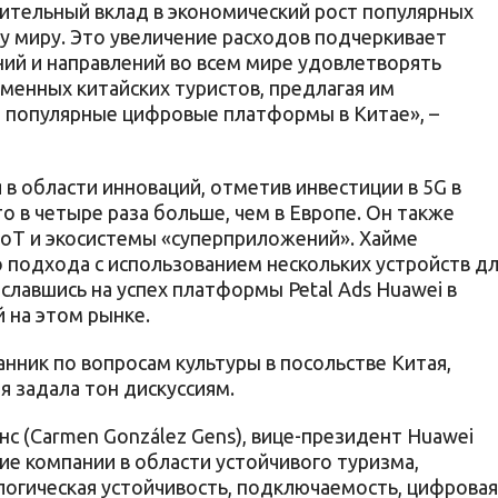
чительный вклад в экономический рост популярных
у миру. Это увеличение расходов подчеркивает
ний и направлений во всем мире удовлетворять
менных китайских туристов, предлагая им
я популярные цифровые платформы в Китае», –
в области инноваций, отметив инвестиции в 5G в
то в четыре раза больше, чем в Европе. Он также
IoT и экосистемы «суперприложений». Хайме
 подхода с использованием нескольких устройств д
ославшись на успех платформы Petal Ads Huawei в
 на этом рынке.
анник по вопросам культуры в посольстве Китая,
я задала тон дискуссиям.
нс (Carmen González Gens), вице-президент Huawei
ние компании в области устойчивого туризма,
логическая устойчивость, подключаемость, цифровая