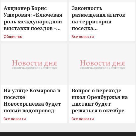
Акционер Борис
Законность
Ушерович: «Ключевая
размещения агиток
роль международной
на территории
выставки поездов –
поселка
поиск ответов на
Новосергиевка
Общество
Все новости
вызовы времени»
остается под
сомнением
На улице Комарова в
Вопрос о переходе
поселке
школ Оренбуржья на
Новосергиевка будет
дистант будет
новый водопровод
решаться в октябре
Все новости
Все новости