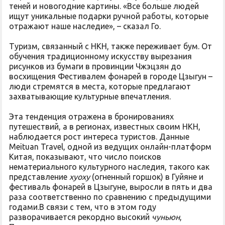
теней и новогодние картины. «Все больше людей
ищут уникальные подарки ручной работы, которые
отражают наше наследие», – сказал Го.
Туризм, связанный с НКН, также переживает бум. От
обучения традиционному искусству вырезания
рисунков из бумаги в провинции Чжэцзян до
восхищения Фестивалем фонарей в городе Цзыгун –
люди стремятся в места, которые предлагают
захватывающие культурные впечатления.
Эта тенденция отражена в бронированиях
путешествий, а в регионах, известных своим НКН,
наблюдается рост интереса туристов. Данные
Meituan Travel, одной из ведущих онлайн-платформ
Китая, показывают, что число поисков
нематериального культурного наследия, такого как
представление
хуоху
(огненный горшок) в Гуйяне и
фестиваль фонарей в Цзыгуне, выросли в пять и два
раза соответственно по сравнению с предыдущими
годами.В связи с тем, что в этом году
разворачивается рекордно высокий
чуньюн
,