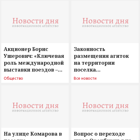
Акционер Борис
Законность
Ушерович: «Ключевая
размещения агиток
роль международной
на территории
выставки поездов –
поселка
поиск ответов на
Новосергиевка
Общество
Все новости
вызовы времени»
остается под
сомнением
На улице Комарова в
Вопрос о переходе