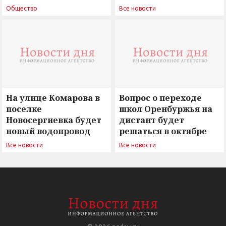
поиск ответов на
Новосергиевка
Общество
Все новости
вызовы времени»
остается под
сомнением
На улице Комарова в
Вопрос о переходе
поселке
школ Оренбуржья на
Новосергиевка будет
дистант будет
новый водопровод
решаться в октябре
Все новости
Все новости