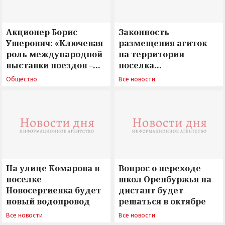
Акционер Борис
Законность
Ушерович: «Ключевая
размещения агиток
роль международной
на территории
выставки поездов –
поселка
поиск ответов на
Новосергиевка
Общество
Все новости
вызовы времени»
остается под
сомнением
На улице Комарова в
Вопрос о переходе
поселке
школ Оренбуржья на
Новосергиевка будет
дистант будет
новый водопровод
решаться в октябре
Все новости
Все новости