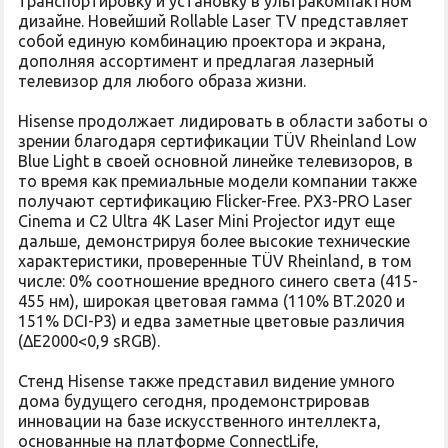
транспортировку и установку в ультракомпактном
дизайне. Новейший Rollable Laser TV представляет
собой единую комбинацию проектора и экрана,
дополняя ассортимент и предлагая лазерный
телевизор для любого образа жизни.
Hisense продолжает лидировать в области заботы о
зрении благодаря сертификации TÜV Rheinland Low
Blue Light в своей основной линейке телевизоров, в
то время как премиальные модели компании также
получают сертификацию Flicker-Free. PX3-PRO Laser
Cinema и C2 Ultra 4K Laser Mini Projector идут еще
дальше, демонстрируя более высокие технические
характеристики, проверенные TÜV Rheinland, в том
числе: 0% соотношение вредного синего света (415-
455 нм), широкая цветовая гамма (110% BT.2020 и
151% DCI-P3) и едва заметные цветовые различия
(ΔE2000<0,9 sRGB).
Стенд Hisense также представил видение умного
дома будущего сегодня, продемонстрировав
инновации на базе искусственного интеллекта,
основанные на платформе ConnectLife,