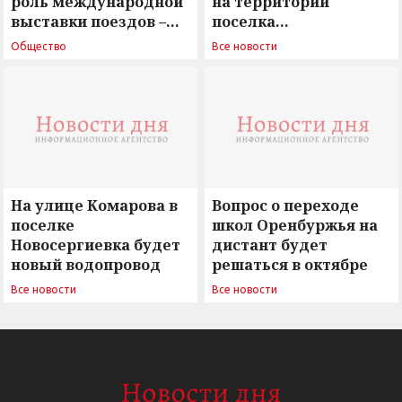
роль международной
на территории
выставки поездов –
поселка
поиск ответов на
Новосергиевка
Общество
Все новости
вызовы времени»
остается под
сомнением
На улице Комарова в
Вопрос о переходе
поселке
школ Оренбуржья на
Новосергиевка будет
дистант будет
новый водопровод
решаться в октябре
Все новости
Все новости