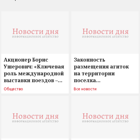
Акционер Борис
Законность
Ушерович: «Ключевая
размещения агиток
роль международной
на территории
выставки поездов –
поселка
поиск ответов на
Новосергиевка
Общество
Все новости
вызовы времени»
остается под
сомнением