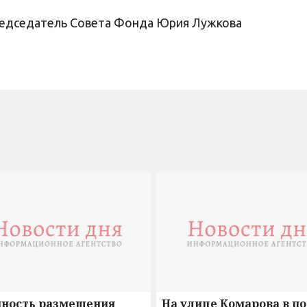
председатель Совета Фонда Юрия Лужкова
нность размещения
На улице Комарова в п