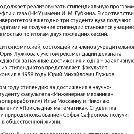
родолжает реализовывать стипендиальную програм
фти и газа (НИУ) имени И. М. Губкина. В соответств
иверситетом ежегодно три студента вуза получают
датами на получение стипендии становятся учащие
ваемостью по итогам двух последних сессий.
ится комиссией, состоящей из членов учредительно
 Юрия Лужкова с учетом рекомендаций деканата
ждаются за научные достижения и одна – за активну
 из стипендиатов представляет факультет
кончил в 1958 году Юрий Михайлович Лужков.
м году стипендию за достижения в научно-
студенту факультета «Инженерная механика»
зопереработки») Илье Москвину и Николаю
авлении «Прикладная математика». Студентка
я и природопользование» Софья Сафронова получит
 в общественной жизни.