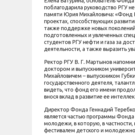
Елена Батурина, основатель Фонда
поблагодарила руководство РГУ неф
памяти Юрия Михайловича: «Фонд 
проектах, способствующих развити
также поддержке новых поколений
подготовленных и увлеченных спе
студентов РГУ нефти и газа за до
деятельности, а также выразить у
Ректор РГУ В. Г. Мартынов напомн
доктором и выпускником универси
Михайловичем – выпускником Губкин
государственного деятеля, талант
видеть, что фонд его имени продо
внося вклад в развитие ее интелле
Директор Фонда Геннадий Теребков
является частью программы Фонда
молодежи, в которую, в частности
фестивалем детского и молодежного