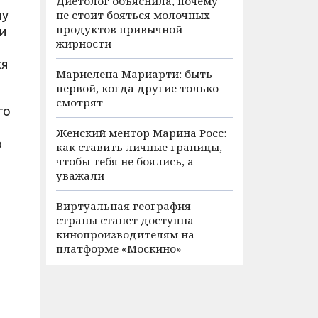
Диетолог объяснила, почему
му
не стоит бояться молочных
продуктов привычной
ии
жирности
ся
Мариелена Мариарти: быть
первой, когда другие только
смотрят
го
Женский ментор Марина Росс:
ю
как ставить личные границы,
чтобы тебя не боялись, а
уважали
Виртуальная география
страны станет доступна
кинопроизводителям на
платформе «Москино»