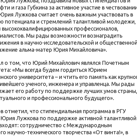
 Юрия Лужкова, поздравила новых стипендиатов и
ти и газа Губкина за активное участие в чествовани
Юрия Лужкова считает очень важным участвовать в
ю потенциала и стремлений талантливой молодежи, 
 высококвалифицированных профессионалов,
циалистов. Мы рады возможности вознаградить
стижения в научно-исследовательской и общественно
важение альма-матер Юрия Михайловича».
ил о том, что Юрий Михайлович являлся Почетным
тета: «Мы всегда будем гордиться Юрием
ского университета – и чтить его память как крупно
ливейшего ученого, инженера и управленца. Мы рады
лжает его работу по поддержке лучших умов страны
ктуального и профессионального будущего».
 отметил, что стипендиальная программа в РГУ
 Юрия Лужкова по поддержке активной талантливой
, входят: сотрудничество с Международным
 научно-технического творчества «От винта!», в