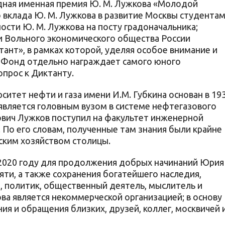
дная именная премия Ю. М. Лужкова «Молодой
 вклада Ю. М. Лужкова в развитие Москвы студентам
ости Ю. М. Лужкова на посту градоначальника;
и Вольного экономического общества России
ант», в рамках которой, уделяя особое внимание и
Фонд отдельно награждает самого юного
опрос к Диктанту.
ситет нефти и газа имени И.М. Губкина основан в 19
 является головным вузом в системе нефтегазового
вич Лужков поступил на факультет инженерной
. По его словам, полученные там знания были крайне
ским хозяйством столицы.
2020 году для продолжения добрых начинаний Юрия
яти, а также сохранения богатейшего наследия,
ы, политик, общественный деятель, мыслитель и
а является некоммерческой организацией; в основу
ия и обращения близких, друзей, коллег, москвичей 