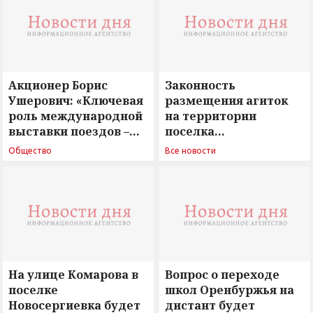
Акционер Борис
Законность
Ушерович: «Ключевая
размещения агиток
роль международной
на территории
выставки поездов –
поселка
поиск ответов на
Новосергиевка
Общество
Все новости
вызовы времени»
остается под
сомнением
На улице Комарова в
Вопрос о переходе
поселке
школ Оренбуржья на
Новосергиевка будет
дистант будет