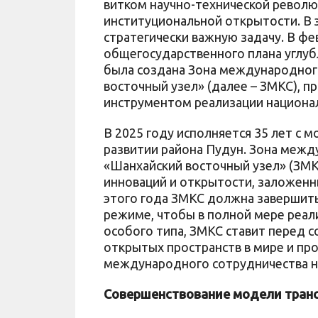
витком научно-технической револю
институциональной открытости. В э
стратегически важную задачу. В фе
общегосударственного плана углуб
была создана Зона международног
восточный узел» (далее – ЗМКС), 
инструментом реализации национал
В 2025 году исполняется 35 лет с 
развитии района Пудун. Зона межд
«Шанхайский восточный узел» (ЗМК
инноваций и открытости, заложенны
этого года ЗМКС должна завершить
режиме, чтобы в полной мере реали
особого типа, ЗМКС ставит перед с
открытых пространств в мире и п
международного сотрудничества н
Совершенствование модели транс