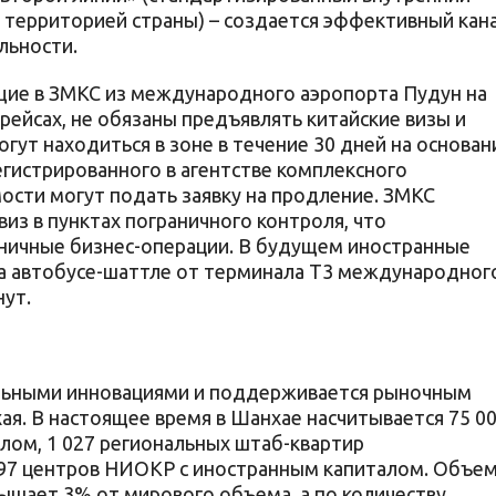
 территорией страны) – создается эффективный кан
льности.
ие в ЗМКС из международного аэропорта Пудун на
ейсах, не обязаны предъявлять китайские визы и
огут находиться в зоне в течение 30 дней на основан
егистрированного в агентстве комплексного
ости могут подать заявку на продление. ЗМКС
из в пунктах пограничного контроля, что
ничные бизнес-операции. В будущем иностранные
на автобусе-шаттле от терминала T3 международног
нут.
льными инновациями и поддерживается рыночным
я. В настоящее время в Шанхае насчитывается 75 0
лом, 1 027 региональных штаб-квартир
597 центров НИОКР с иностранным капиталом. Объе
ышает 3% от мирового объема, а по количеству