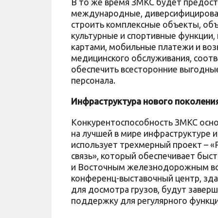
В то же время ЗМКС будет предоста
международные, диверсифицирован
строить комплексные объекты, об
культурные и спортивные функции
картами, мобильные платежи и возв
медицинского обслуживания, соо
обеспечить всесторонние выгодны
персонала.
Инфраструктура нового поколени
Конкурентоспособность ЗМКС основ
на лучшей в мире инфраструктуре и
использует трехмерный проект – «Р
связь», который обеспечивает бы
и Восточным железнодорожным вок
конференц-выставочный центр, зд
для досмотра грузов, будут завер
поддержку для регулярного функц