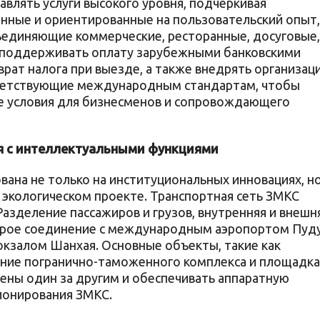
влять услуги высокого уровня, подчеркивая
ные и ориентированные на пользовательский опыт,
ъединяющие коммерческие, ресторанные, досуговые,
, поддерживать оплату зарубежными банковскими
рат налога при выезде, а также внедрять организац
тветствующие международным стандартам, чтобы
е условия для бизнесменов и сопровождающего
я с интеллектуальными функциями
ана не только на институциональных инновациях, но
 экологическом проекте. Транспортная сеть ЗМКС
азделение пассажиров и грузов, внутренняя и внешн
строе соединение с международным аэропортом Пуд
залом Шанхая. Основные объекты, такие как
ание погранично-таможенного комплекса и площадка
шены один за другим и обеспечивать аппаратную
ионирования ЗМКС.