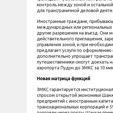
контроль между зоной и остальной
для трансграничной деловой деяте
Иностранные граждане, прибывающ
международных или региональных р
другие разрешения на въезд. Они м
действительного приглашения, зар
управления зоной, и при необходим
предлагает услуги по оформлению в
дополнительно упрощает трансгра
путешественники смогут доехать 
аэропорта Пудун до ЗМКС за 10 ми
Новая матрица функций
ЗМКС гарантируется институциона
спросом открытой экономики Шанха
предприятий с иностранным капита
транснациональных корпораций и 
торговли через порты Шанхая прев