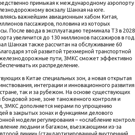
редственно примыкая к международному аэропорту
лезнодорожному вокзалу Шанхая на юге.
вляясь важнейшим авиационным хабом Китая,
ллионов пассажиров, половина из которых
ы. После ввода в эксплуатацию терминала T3 в 2028
орта увеличится до 130 миллионов пассажиров в год
л Шанхая также рассчитан на обслуживание 60
Благодаря этой развитой трехмерной транспортной
 железнодорожные пути, ЗМКС сможет эффективно
беспечивать их распределение.
твующих в Китае специальных зон, а новая открытая
имствования, интеграции и инновационного развития
 стране, так и за рубежом. На основе существующих
 бондовой зоне, зоне таможенного контроля и
и, ЗМКС дополняется мерами по упрощению
ей в закрытых зонах и функциями делового
онной модели регулирования – «ослабление контрол
авление людьми и багажом, въезжающими из-за
а второй линии» (стандартизированный внутренний