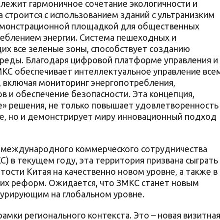
 лежит гармоничное сочетание экологичности и
 строится с использованием зданий с ультранизким
емонстрационной площадкой для общественных
реблением энергии. Система пешеходных и
их все зеленые зоны, способствует созданию
 среды. Благодаря цифровой платформе управления и
МКС обеспечивает интеллектуальное управление все
 включая мониторинг энергопотребления,
в и обеспечение безопасности. Эта концепция,
» решения, не только повышает удовлетворенность
е, но и демонстрирует миру инновационный подход
 международного коммерческого сотрудничества
) в текущем году, эта территория призвана сыграть
ости Китая на качественно новом уровне, а также в
их реформ. Ожидается, что ЗМКС станет новым
курирующим на глобальном уровне.
амки регионального контекста. Это – новая визитна