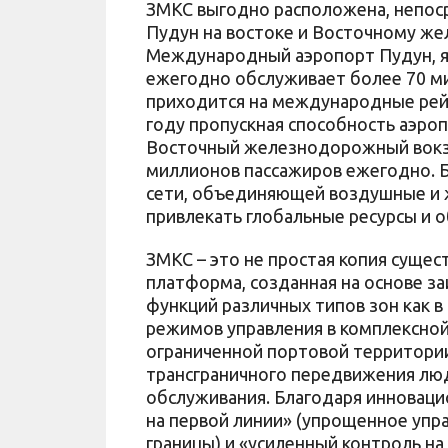
ЗМКС выгодно расположена, непос
Пудун на востоке и Восточному же
Международный аэропорт Пудун, я
ежегодно обслуживает более 70 ми
приходится на международные рейс
году пропускная способность аэроп
Восточный железнодорожный вокза
миллионов пассажиров ежегодно. 
сети, объединяющей воздушные и
привлекать глобальные ресурсы и о
ЗМКС – это не простая копия сущес
платформа, созданная на основе за
функций различных типов зон как в
режимов управления в комплексной
ограниченной портовой территори
трансграничного передвижения люд
обслуживания. Благодаря инноваци
на первой линии» (упрощенное упр
границы) и «усиленный контроль н