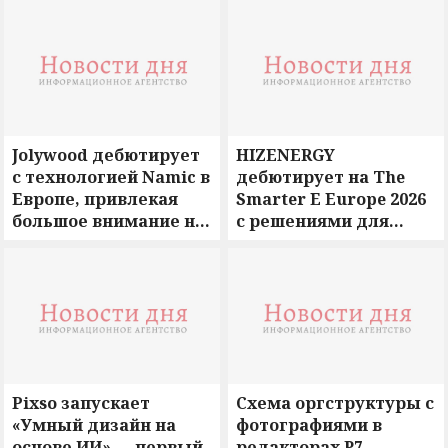
созданных совместно
с Red Hat и Everpure
Jolywood дебютирует
HIZENERGY
с технологией Namic в
дебютирует на The
Европе, привлекая
Smarter E Europe 2026
большое внимание на
с решениями для
Intersolar Europe 2026
хранения высокой
мощности и
стратегическим
партнерством
Pixso запускает
Схема оргструктуры с
«Умный дизайн на
фотографиями в
основе ИИ» — первый
редакторах Р7 —