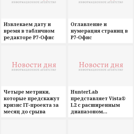
Извлекаем дату и
Оглавление и
время в табличном
нумерация страниц в
редакторе Р7-Офис
Р7-Офис
Четыре метрики,
HunterLab
которые предскажут
представляет Vista®
кризис IT-проекта за
L2 с расширенным
месяц до срыва
диапазоном
измерений до 710 нм