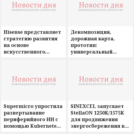
Hisense представляет
Декомпозиция,
стратегию развития
дорожная карта,
на основе
прототип:
искусственного
универсальный
интеллекта для
алгоритм решения
формирования
нестандартных задач
следующей эры
в разработке
интеллектуальной
жизни
Supermicro упростила
SINEXCEL запускает
развертывание
StellaON 1250K/1575K
периферийного ИИ с
для продвижения
помощью Kubernetes-
энергосбережения в
комплексов,
Европе