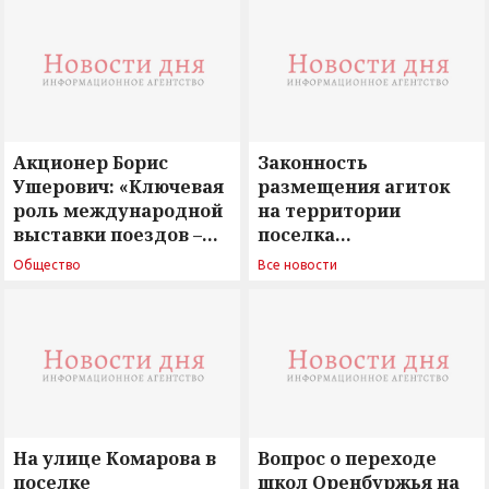
Акционер Борис
Законность
Ушерович: «Ключевая
размещения агиток
роль международной
на территории
выставки поездов –
поселка
поиск ответов на
Новосергиевка
Общество
Все новости
вызовы времени»
остается под
сомнением
На улице Комарова в
Вопрос о переходе
поселке
школ Оренбуржья на