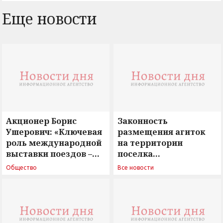
Еще новости
Акционер Борис
Законность
Ушерович: «Ключевая
размещения агиток
роль международной
на территории
выставки поездов –
поселка
поиск ответов на
Новосергиевка
Общество
Все новости
вызовы времени»
остается под
сомнением