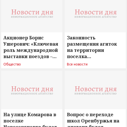
Акционер Борис
Законность
Ушерович: «Ключевая
размещения агиток
роль международной
на территории
выставки поездов –
поселка
поиск ответов на
Новосергиевка
Общество
Все новости
вызовы времени»
остается под
сомнением
На улице Комарова в
Вопрос о переходе
поселке
школ Оренбуржья на