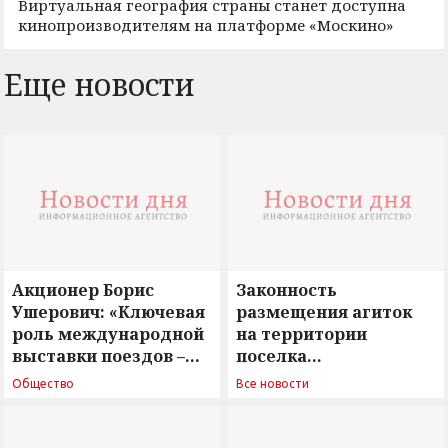
Виртуальная география страны станет доступна
кинопроизводителям на платформе «Москино»
Еще новости
Акционер Борис
Законность
Ушерович: «Ключевая
размещения агиток
роль международной
на территории
выставки поездов –
поселка
поиск ответов на
Новосергиевка
Общество
Все новости
вызовы времени»
остается под
сомнением