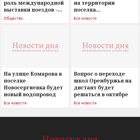
роль международной
на территории
выставки поездов –
поселка
поиск ответов на
Новосергиевка
Общество
Все новости
вызовы времени»
остается под
сомнением
На улице Комарова в
Вопрос о переходе
поселке
школ Оренбуржья на
Новосергиевка будет
дистант будет
новый водопровод
решаться в октябре
Все новости
Все новости