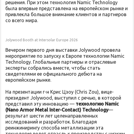
решения. При этом технология Namic Technology
была впервые представлена на европейском рынке и
привлекла большое внимание клиентов и партнеров
со всего мира.
Jolywood Booth at Intersolar Europe 2026
Вечером первого дня выставки Jolywood провела
мероприятие по запуску к Европе технологии Namic
Technology. Глобальные партнеры и отраслевые
эксперты собрались вместе, чтобы стать
свидетелями ее официального дебюта на
европейском рынке.
На презентации г-н Крис Цзоу (Chris Zou), вице-
президент Jolywood, выступил с речью, в которой
представил эту инновацию —
технологию Namic
(Nano Armor Metal Inter-Contact) Technology
—
результат шести лет целенаправленных
исследований и разработок. Благодаря
реинжинирингу способа металлизации эта
технология ведет отрасль к производству с низким