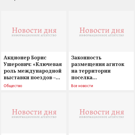
Акционер Борис
Законность
Ушерович: «Ключевая
размещения агиток
роль международной
на территории
выставки поездов –
поселка
поиск ответов на
Новосергиевка
Общество
Все новости
вызовы времени»
остается под
сомнением