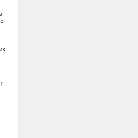
в
но
их
ют