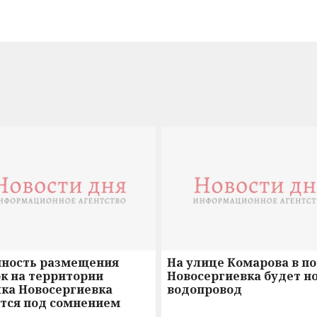
нность размещения
На улице Комарова в п
к на территории
Новосергиевка будет н
лка Новосергиевка
водопровод
ется под сомнением