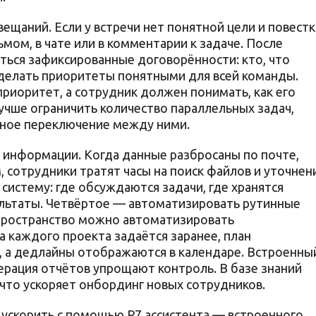
ещаний. Если у встречи нет понятной цели и повестк
ом, в чате или в комментарии к задаче. После
ься зафиксированные договорённости: кто, что
 сделать приоритеты понятными для всей команды.
риоритет, а сотрудник должен понимать, как его
Лучше ограничить количество параллельных задач,
нное переключение между ними.
к информации. Когда данные разбросаны по почте,
 сотрудники тратят часы на поиск файлов и уточнен
систему: где обсуждаются задачи, где хранятся
ультаты. Четвёртое — автоматизировать рутинные
 пространство можно автоматизировать
 каждого проекта задаётся заранее, план
а, а дедлайны отображаются в календаре. Встроенны
ерация отчётов упрощают контроль. В базе знаний
 что ускоряет онбординг новых сотрудников.
ускорить с помощью Р7 ассистента — встроенного