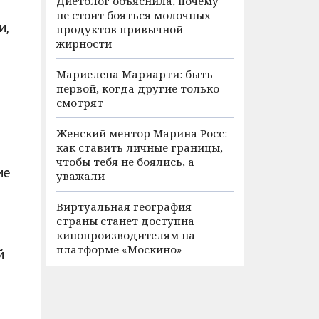
Диетолог объяснила, почему
не стоит бояться молочных
и,
продуктов привычной
жирности
Мариелена Мариарти: быть
первой, когда другие только
смотрят
Женский ментор Марина Росс:
как ставить личные границы,
чтобы тебя не боялись, а
ие
уважали
Виртуальная география
страны станет доступна
кинопроизводителям на
платформе «Москино»
й