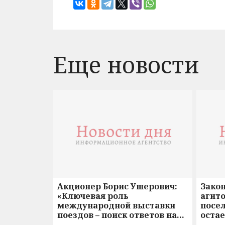
Еще новости
Акционер Борис Ушерович:
Зако
«Ключевая роль
агито
международной выставки
посе
поездов – поиск ответов на
оста
вызовы времени»