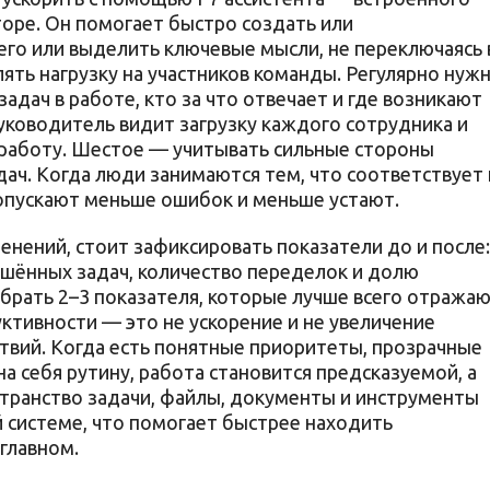
оре. Он помогает быстро создать или
его или выделить ключевые мысли, не переключаясь 
ять нагрузку на участников команды. Регулярно нуж
адач в работе, кто за что отвечает и где возникают
руководитель видит загрузку каждого сотрудника и
работу. Шестое — учитывать сильные стороны
ач. Когда люди занимаются тем, что соответствует 
опускают меньше ошибок и меньше устают.
нений, стоит зафиксировать показатели до и после:
ршённых задач, количество переделок и долю
брать 2–3 показателя, которые лучше всего отража
тивности — это не ускорение и не увеличение
ствий. Когда есть понятные приоритеты, прозрачные
а себя рутину, работа становится предсказуемой, а
странство задачи, файлы, документы и инструменты
 системе, что помогает быстрее находить
главном.