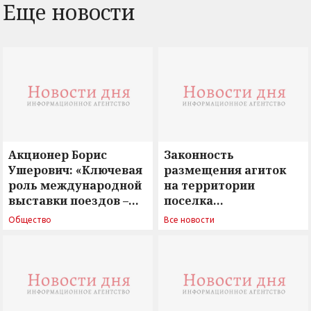
Еще новости
Акционер Борис
Законность
Ушерович: «Ключевая
размещения агиток
роль международной
на территории
выставки поездов –
поселка
поиск ответов на
Новосергиевка
Общество
Все новости
вызовы времени»
остается под
сомнением