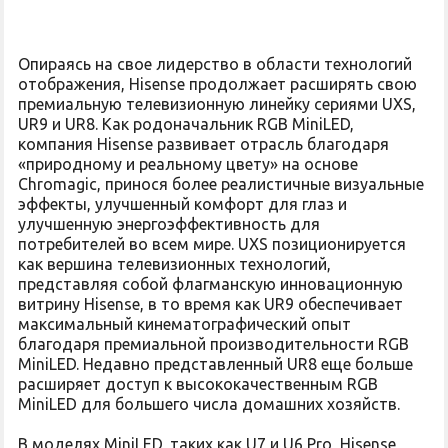
Опираясь на свое лидерство в области технологий
отображения, Hisense продолжает расширять свою
премиальную телевизионную линейку сериями UXS,
UR9 и UR8. Как родоначальник RGB MiniLED,
компания Hisense развивает отрасль благодаря
«природному и реальному цвету» на основе
Chromagic, принося более реалистичные визуальные
эффекты, улучшенный комфорт для глаз и
улучшенную энергоэффективность для
потребителей во всем мире. UXS позиционируется
как вершина телевизионных технологий,
представляя собой флагманскую инновационную
витрину Hisense, в то время как UR9 обеспечивает
максимальный кинематографический опыт
благодаря премиальной производительности RGB
MiniLED. Недавно представленный UR8 еще больше
расширяет доступ к высококачественным RGB
MiniLED для большего числа домашних хозяйств.
В моделях MiniLED, таких как U7 и U6 Pro, Hisense