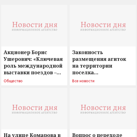
Акционер Борис
Законность
Ушерович: «Ключевая
размещения агиток
роль международной
на территории
выставки поездов –
поселка
поиск ответов на
Новосергиевка
Общество
Все новости
вызовы времени»
остается под
сомнением
На улице Комарова в
Вопрос о переходе