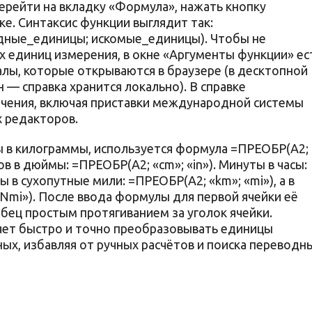
перейти на вкладку «Формула», нажать кнопку
ке. Синтаксис функции выглядит так:
дные_единицы; искомые_единицы). Чтобы не
х единиц измерения, в окне «Аргументы функции» ес
алы, которые открываются в браузере (в десктопной
 — справка хранится локально). В справке
ачения, включая приставки международной системы
 редакторов.
 в килограммы, используется формула =ПРЕОБР(A2;
ов в дюймы: =ПРЕОБР(A2; «cm»; «in»). Минуты в часы:
 в сухопутные мили: =ПРЕОБР(A2; «km»; «mi»), а в
Nmi»). После ввода формулы для первой ячейки её
бец простым протягиванием за уголок ячейки.
яет быстро и точно преобразовывать единицы
ых, избавляя от ручных расчётов и поиска переводн