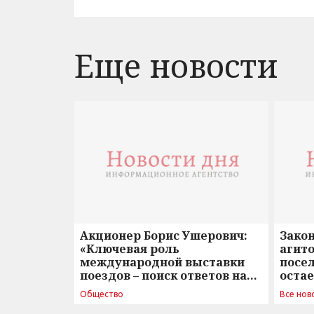
Еще новости
Акционер Борис Ушерович:
Зако
«Ключевая роль
агито
международной выставки
посе
поездов – поиск ответов на
оста
вызовы времени»
Общество
Все нов