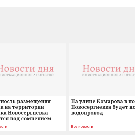
нность размещения
На улице Комарова в п
к на территории
Новосергиевка будет н
лка Новосергиевка
водопровод
ется под сомнением
ости
Все новости