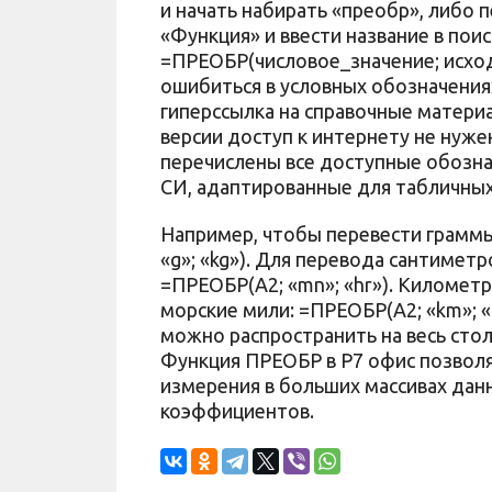
и начать набирать «преобр», либо 
«Функция» и ввести название в поис
=ПРЕОБР(числовое_значение; исхо
ошибиться в условных обозначения
гиперссылка на справочные матери
версии доступ к интернету не нужен
перечислены все доступные обозн
СИ, адаптированные для табличных
Например, чтобы перевести граммы
«g»; «kg»). Для перевода сантиметр
=ПРЕОБР(A2; «mn»; «hr»). Километры
морские мили: =ПРЕОБР(A2; «km»; «
можно распространить на весь стол
Функция ПРЕОБР в Р7 офис позвол
измерения в больших массивах данн
коэффициентов.