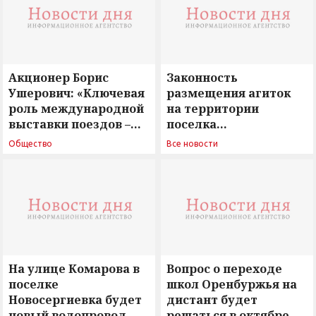
Акционер Борис
Законность
Ушерович: «Ключевая
размещения агиток
роль международной
на территории
выставки поездов –
поселка
поиск ответов на
Новосергиевка
Общество
Все новости
вызовы времени»
остается под
сомнением
На улице Комарова в
Вопрос о переходе
поселке
школ Оренбуржья на
Новосергиевка будет
дистант будет
новый водопровод
решаться в октябре