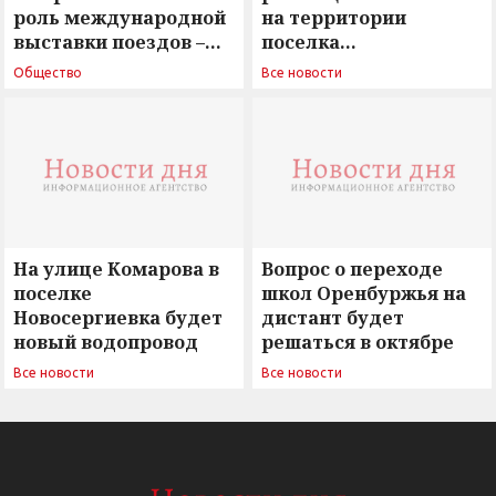
роль международной
на территории
выставки поездов –
поселка
поиск ответов на
Новосергиевка
Общество
Все новости
вызовы времени»
остается под
сомнением
На улице Комарова в
Вопрос о переходе
поселке
школ Оренбуржья на
Новосергиевка будет
дистант будет
новый водопровод
решаться в октябре
Все новости
Все новости