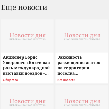
Еще новости
Акционер Борис
Законность
Ушерович: «Ключевая
размещения агиток
роль международной
на территории
выставки поездов –
поселка
поиск ответов на
Новосергиевка
Общество
Все новости
вызовы времени»
остается под
сомнением