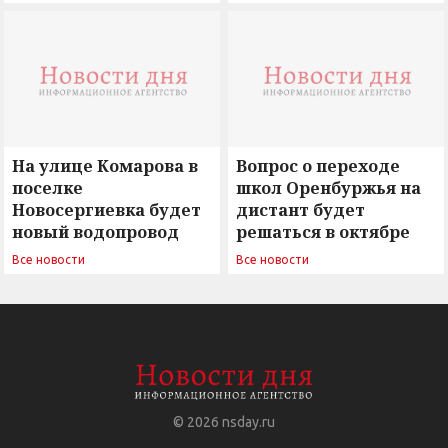
вызовы времени»
остается под
сомнением
На улице Комарова в
Вопрос о переходе
поселке
школ Оренбуржья на
Новосергиевка будет
дистант будет
новый водопровод
решаться в октябре
Все новости
Все новости
© 2026
nsday.ru