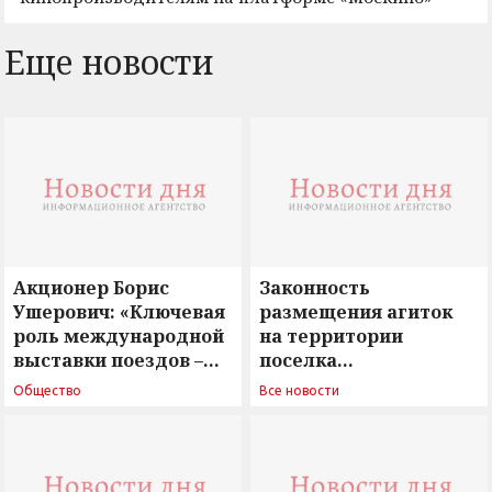
Еще новости
Акционер Борис
Законность
Ушерович: «Ключевая
размещения агиток
роль международной
на территории
выставки поездов –
поселка
поиск ответов на
Новосергиевка
Общество
Все новости
вызовы времени»
остается под
сомнением