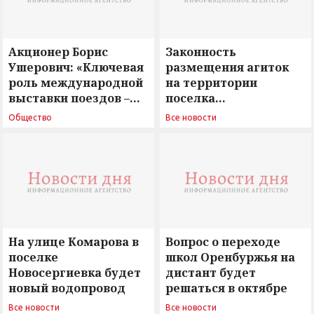
Акционер Борис
Законность
Ушерович: «Ключевая
размещения агиток
роль международной
на территории
выставки поездов –
поселка
поиск ответов на
Новосергиевка
Общество
Все новости
вызовы времени»
остается под
сомнением
На улице Комарова в
Вопрос о переходе
поселке
школ Оренбуржья на
Новосергиевка будет
дистант будет
новый водопровод
решаться в октябре
Все новости
Все новости