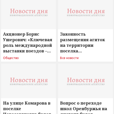
Акционер Борис
Законность
Ушерович: «Ключевая
размещения агиток
роль международной
на территории
выставки поездов –
поселка
поиск ответов на
Новосергиевка
Общество
Все новости
вызовы времени»
остается под
сомнением
На улице Комарова в
Вопрос о переходе
поселке
школ Оренбуржья на