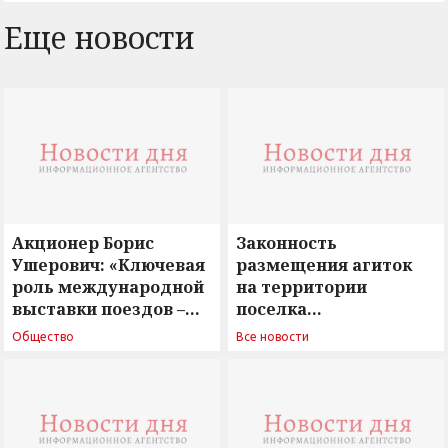
Еще новости
Акционер Борис
Законность
Ушерович: «Ключевая
размещения агиток
роль международной
на территории
выставки поездов –
поселка
поиск ответов на
Новосергиевка
Общество
Все новости
вызовы времени»
остается под
сомнением