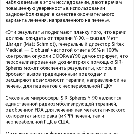
наблюдаемые в этом исследовании, дают врачам
повышенную уверенность в использовании
радиоэмболизации в качестве окончательного
варианта лечения, направленного на печень».
«Эти результаты поднимают планку того, что врачи
должны ожидать от терапии Y-90, – сказал Мэтт
Шмидт (Matt Schmidt), генеральный директор Sirtex
Medical. — С общей частотой ответа 99% и 100%
контролем опухоли DOORwaY90 демонстрирует, что
персонализированная дозиметрия с помощью SIR-
Spheres может обеспечить результаты, которые
бросают вызов традиционным подходам и
расширяют возможности терапии, направленной на
печень, для пациентов с неоперабельной ГЦК».
Смоляные микросферы SIR-Spheres Y-90 являются
единственной радиоэмболизирующей терапией,
одобренной FDA для лечения как метастатического
колоректального рака (мКРР) печени, так и
неоперабельной ГЦК в США.
Материал носит информационный характер и не