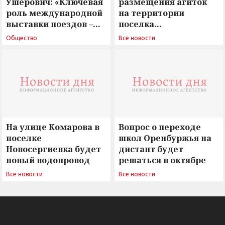
Ушерович: «Ключевая
размещения агиток
роль международной
на территории
выставки поездов –
поселка
поиск ответов на
Новосергиевка
Общество
Все новости
вызовы времени»
остается под
сомнением
На улице Комарова в
Вопрос о переходе
поселке
школ Оренбуржья на
Новосергиевка будет
дистант будет
новый водопровод
решаться в октябре
Все новости
Все новости