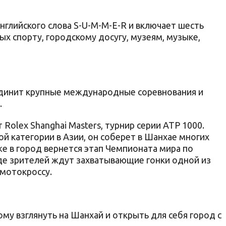
нглийского слова S-U-M-M-E-R и включает шесть
х спорту, городскому досугу, музеям, музыке,
единит крупные международные соревнования и
.
Rolex Shanghai Masters, турнир серии ATP 1000.
й категории в Азии, он соберет в Шанхае многих
е в город вернется этап Чемпионата мира по
где зрителей ждут захватывающие гонки одной из
мотокроссу.
му взглянуть на Шанхай и открыть для себя город с