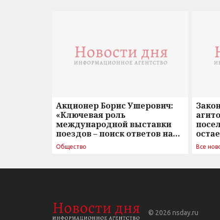
Акционер Борис Ушерович:
Зако
«Ключевая роль
агито
международной выставки
посе
поездов – поиск ответов на
оста
вызовы времени»
Общество
Все нов
© 2026
nsday.ru